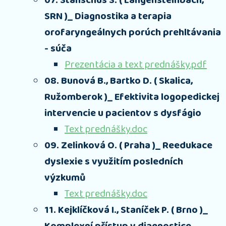
07. Stanschus S. ( Langensteinbach,
SRN )_ Diagnostika a terapia
orofaryngeálnych porúch prehltávania
- súča
Prezentácia a text prednášky.pdf
08. Bunová B., Bartko D. ( Skalica,
Ružomberok )_ Efektivita logopedickej
intervencie u pacientov s dysfágio
Text prednášky.doc
09. Zelinková O. ( Praha )_ Reedukace
dyslexie s využitím posledních
výzkumů
Text prednášky.doc
11. Kejklíčková I., Staníček P. ( Brno )_