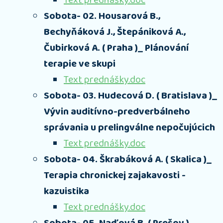
Text prednášky.doc
Sobota- 02. Housarová B.,
Bechyňáková J., Štepániková A.,
Čubirková A. ( Praha )_ Plánování
terapie ve skupi
Text prednášky.doc
Sobota- 03. Hudecová D. ( Bratislava )_
Vývin auditívno-predverbálneho
správania u prelingválne nepočujúcich
Text prednášky.doc
Sobota- 04. Škrabáková A. ( Skalica )_
Terapia chronickej zajakavosti -
kazuistika
Text prednášky.doc