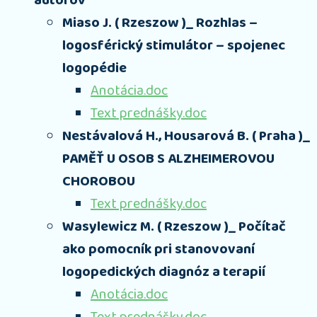
autorov
Miaso J. ( Rzeszow )_ Rozhlas –
logosférický stimulátor – spojenec
logopédie
Anotácia.doc
Text prednášky.doc
Nestávalová H., Housarová B. ( Praha )_
PAMĚŤ U OSOB S ALZHEIMEROVOU
CHOROBOU
Text prednášky.doc
Wasylewicz M. ( Rzeszow )_ Počítač
ako pomocník pri stanovovaní
logopedických diagnóz a terapií
Anotácia.doc