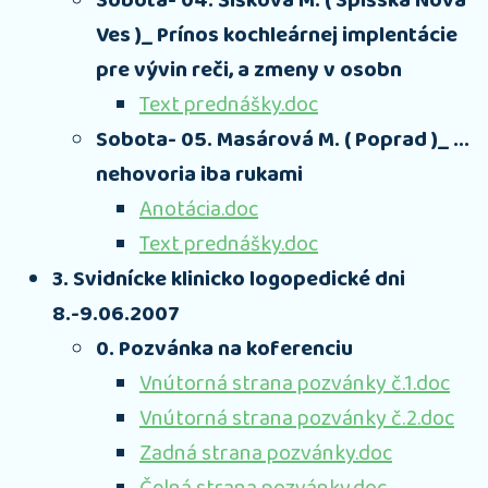
Sobota- 04. Šišková M. ( Spišská Nová
Ves )_ Prínos kochleárnej implentácie
pre vývin reči, a zmeny v osobn
Text prednášky.doc
Sobota- 05. Masárová M. ( Poprad )_ ...
nehovoria iba rukami
Anotácia.doc
Text prednášky.doc
3. Svidnícke klinicko logopedické dni
8.-9.06.2007
0. Pozvánka na koferenciu
Vnútorná strana pozvánky č.1.doc
Vnútorná strana pozvánky č.2.doc
Zadná strana pozvánky.doc