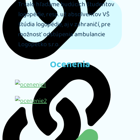
Trvalo hľadáme budúcich študentov
logopédie, resp. už absolventov VŠ
štúdia logopédie, aj v zahraničí, pre
možnosť odstúpenia ambulancie
Logopetko s.r.o.
Ocenenia