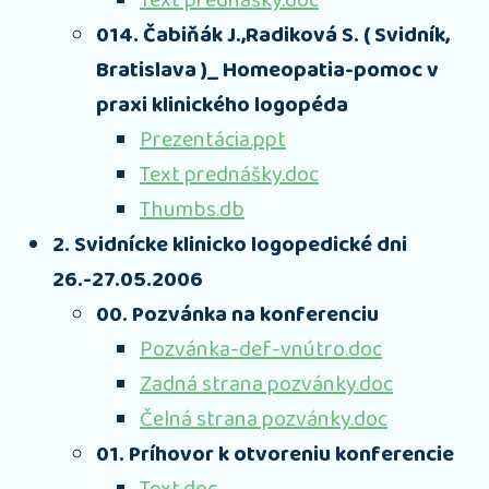
Text prednášky.doc
014. Čabiňák J.,Radiková S. ( Svidník,
Bratislava )_ Homeopatia-pomoc v
praxi klinického logopéda
Prezentácia.ppt
Text prednášky.doc
Thumbs.db
2. Svidnícke klinicko logopedické dni
26.-27.05.2006
00. Pozvánka na konferenciu
Pozvánka-def-vnútro.doc
Zadná strana pozvánky.doc
Čelná strana pozvánky.doc
01. Príhovor k otvoreniu konferencie