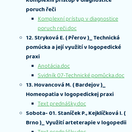
Komplexní přístup v diagnostice
poruch řeči
Komplexní prístup v diagnostice
poruch reči.doc
12. Stryková E. ( Přerov )_ Technická
pomúcka a její využití v logopedické
praxi
Anotácia.doc
Svidník 07-Technické pomůcka.doc
13. Hovancová M. ( Bardejov )_
Homeopatia v logopedickej praxi
Text prednášky.doc
Sobota- 01. Staníček P., Kejklíčková I. (
Brno )_ Využití arteterapie v logopedii