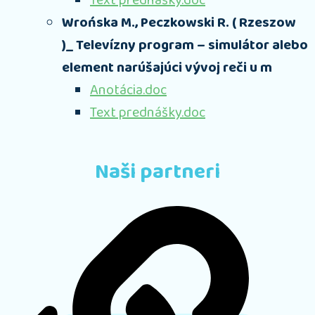
Text prednášky.doc
Wrońska M., Peczkowski R. ( Rzeszow
)_ Televízny program – simulátor alebo
element narúšajúci vývoj reči u m
Anotácia.doc
Text prednášky.doc
Naši partneri