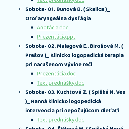
Text prednášky.doc
Sobota- 01. Bunová B. ( Skalica )_
Orofaryngeálna dysfágia
Anotácia.doc
Prezentácia.ppt
Sobota- 02. Malagová E., Birošová M. (
Prešov )_ Klinicko logopedická terapia
pri narušenom vývine reči
Prezentácia.doc
Text prednášky.doc
Sobota- 03. Kuchtová Z. ( Spišká N. Ves
)_ Ranná klinicko logopedická
intervencia pri nepočujúcom dieťaťi
Text prednášky.doc