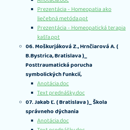
Anotácia.doc
Prezentácia - Homeopatia ako
liečebná metóda.ppt
Prezentácia - Homeopatická terapia
kašľa.ppt
06. Moškurjáková Z., Hrnčiarová A. (
B.Bystrica, Bratislava )_
Posttraumatická porucha
symbolických funkcií,
Anotácia.doc
Text prednášky.doc
07. Jakab Ľ. ( Bratislava )_ Škola
správneho dýchania
Anotácia.doc