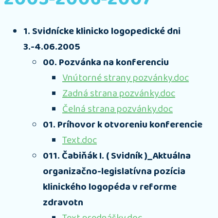
1. Svidnícke klinicko logopedické dni
3.-4.06.2005
00. Pozvánka na konferenciu
Vnútorné strany pozvánky.doc
Zadná strana pozvánky.doc
Čelná strana pozvánky.doc
01. Príhovor k otvoreniu konferencie
Text.doc
011. Čabiňák I. ( Svidník )_Aktuálna
organizačno-legislatívna pozícia
klinického logopéda v reforme
zdravotn