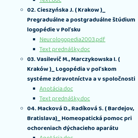
Text.doc
02. Cieszyńska J. ( Krakow )_
Pregraduálne a postgraduálne štúdium
logopédie v Poľsku
Neurologopedia2003.pdf
Text prednášky.doc
03. Vasilevič M., Marczykowska I. (
Kraków )_ Logopédia v poľskom
systéme zdravotníctva a v spoločnosti
Anotácia.doc
Text prednášky.doc
04. Macková D., Radíková S. ( Bardejov,
Bratislava)_ Homeopatická pomoc pri
ochoreniach dýchacieho aparátu