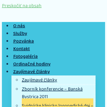
Preskočiť na obsah
O nás
Služby
Pozvánka
Kontakt
Fotogaléria
Ordinačné hodiny
Zaujímavé články
Zaujímavé články
Zborník konferencie – Banská
Bystrica 2011
Svidnícke klinicko logopedické dni –