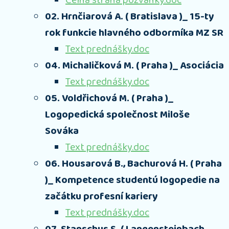
Čelná strana pozvánky.doc
02. Hrnčiarová A. ( Bratislava )_ 15-ty
rok funkcie hlavného odbormíka MZ SR
Text prednášky.doc
04. Michaličková M. ( Praha )_ Asociácia
Text prednášky.doc
05. Voldřichová M. ( Praha )_
Logopedická společnost Miloše
Sováka
Text prednášky.doc
06. Housarová B., Bachurová H. ( Praha
)_ Kompetence studentú logopedie na
začátku profesní kariery
Text prednášky.doc