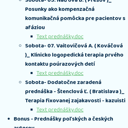
Sobota- 05. Naďová B. ( Prešov )_
Posunky ako kompenzačná
komunikačná pomôcka pre pacientov s
afáziou
Text prednášky.doc
Sobota- 07. Vaitovičová A. ( Kováčová
)_ Klinicko logopedická terapia prvého
kontaktu poúrazových detí
Text prednášky.doc
Sobota- Dodatočne zaradená
prednáška - Štenclová Ľ. ( Bratislava )_
Terapia fixovanej zajakavosti - kazuisti
Text prednášky.doc
Bonus - Prednášky poľských a českých